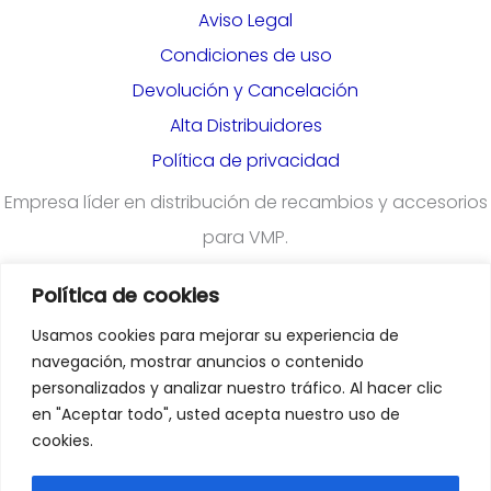
Aviso Legal
Condiciones de uso
Devolución y Cancelación
Alta Distribuidores
Política de privacidad
Empresa líder en distribución de recambios y accesorios
para VMP.
Política de cookies
¿Quieres darte de alta en nuestra plataforma para
Usamos cookies para mejorar su experiencia de
profesionales?
Rellena el formulario
navegación, mostrar anuncios o contenido
personalizados y analizar nuestro tráfico. Al hacer clic
en "Aceptar todo", usted acepta nuestro uso de
Departamento Comercial
:
cookies.
comercial@emoveiberica.com