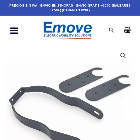
Ir
PRECIOS SIN IVA - ENVIO EN 24HORAS - ENVIO GRATIS +200€ (BALEARES
+250€) (CANARIAS 820€)
al
contenido
Buscar