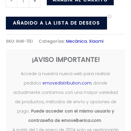
-
+
Guardabarros
1
Reforzado
AÑADIDO A LA LISTA DE DESEOS
Para
Xiaomi
SKU:
RMR-111D
Categorías:
Mecánica
,
Xiaomi
cantidad
¡AVISO IMPORTANTE!
Accede a nuestra nueva web para realizar
pedidos
emovedistribution.com
, donde
actualmente contamos con una mayor variedad
de productos, métodos de envío y opciones de
pago.
Puede acceder con el mismo usuario y
contraseña de emoveiberica.com
.
A partir del 1 de enero de 2024 solo se gestionarán