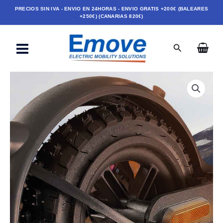
Ir
PRECIOS SIN IVA - ENVIO EN 24HORAS - ENVIO GRATIS +200€ (BALEARES
+250€) (CANARIAS 820€)
al
contenido
Buscar