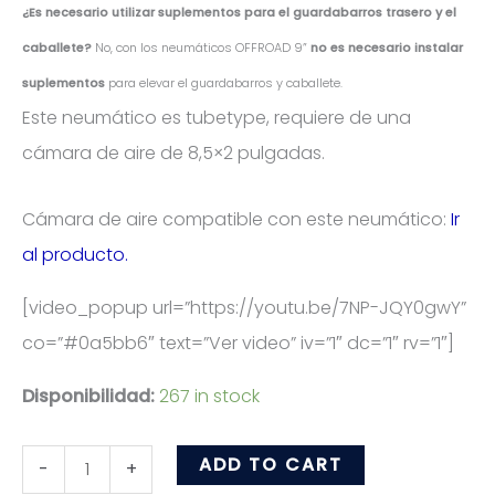
¿Es necesario utilizar suplementos para el guardabarros trasero y el
caballete?
No, con los neumáticos OFFROAD 9”
no es necesario instalar
suplementos
para elevar el guardabarros y caballete.
Este neumático es tubetype, requiere de una
cámara de aire de 8,5×2 pulgadas.
Cámara de aire compatible con este neumático:
Ir
al producto.
[video_popup url=”https://youtu.be/7NP-JQY0gwY”
co=”#0a5bb6″ text=”Ver video” iv=”1″ dc=”1″ rv=”1″]
Disponibilidad:
267 in stock
Rueda
ADD TO CART
-
+