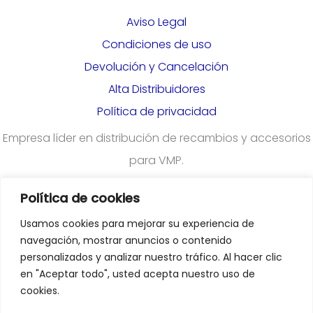
Aviso Legal
Condiciones de uso
Devolución y Cancelación
Alta Distribuidores
Política de privacidad
Empresa líder en distribución de recambios y accesorios
para VMP.
Política de cookies
¿Quieres darte de alta en nuestra plataforma para
Usamos cookies para mejorar su experiencia de
profesionales?
Rellena el formulario
navegación, mostrar anuncios o contenido
personalizados y analizar nuestro tráfico. Al hacer clic
en "Aceptar todo", usted acepta nuestro uso de
Departamento Comercial
:
cookies.
comercial@emoveiberica.com