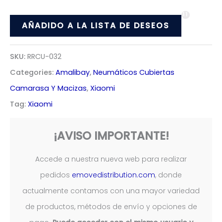
todoterreno
11
9*2
AÑADIDO A LA LISTA DE DESEOS
(compatible
con
SKU:
RRCU-032
Xiaomi)
Categories:
Amalibay
,
Neumáticos Cubiertas
[Amalibay]
Camarasa Y Macizas
,
Xiaomi
quantity
Tag:
Xiaomi
¡AVISO IMPORTANTE!
Accede a nuestra nueva web para realizar
pedidos
emovedistribution.com
, donde
actualmente contamos con una mayor variedad
de productos, métodos de envío y opciones de