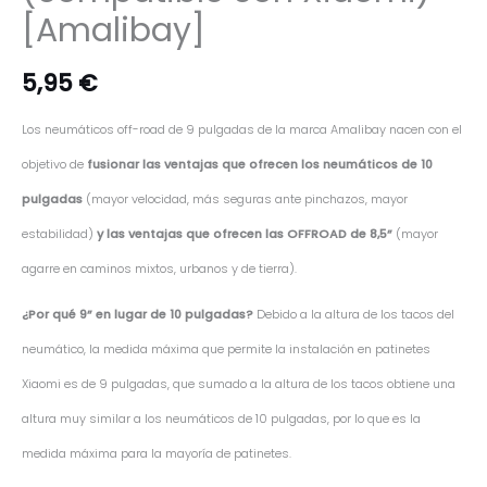
[Amalibay]
5,95
€
Los neumáticos off-road de 9 pulgadas de la marca Amalibay nacen con el
objetivo de
fusionar las ventajas que ofrecen los neumáticos de 10
pulgadas
(mayor velocidad, más seguras ante pinchazos, mayor
estabilidad)
y las ventajas que ofrecen las OFFROAD de 8,5”
(mayor
agarre en caminos mixtos, urbanos y de tierra).
¿Por qué 9” en lugar de 10 pulgadas?
Debido a la altura de los tacos del
neumático, la medida máxima que permite la instalación en patinetes
Xiaomi es de 9 pulgadas, que sumado a la altura de los tacos obtiene una
altura muy similar a los neumáticos de 10 pulgadas, por lo que es la
medida máxima para la mayoría de patinetes.