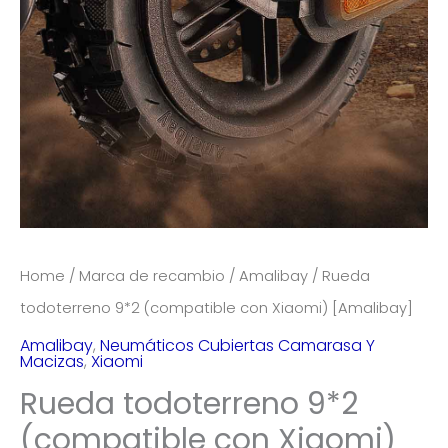
Home
/
Marca de recambio
/
Amalibay
/ Rueda
todoterreno 9*2 (compatible con Xiaomi) [Amalibay]
Amalibay
,
Neumáticos Cubiertas Camarasa Y
Macizas
,
Xiaomi
Rueda todoterreno 9*2
(compatible con Xiaomi)