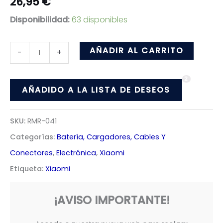
26,95
€
Disponibilidad:
63 disponibles
BMS
AÑADIR AL CARRITO
-
+
batería
2
Xiaomi
AÑADIDO A LA LISTA DE DESEOS
M365
cantidad
SKU:
RMR-041
Categorías:
Batería, Cargadores, Cables Y
Conectores
,
Electrónica
,
Xiaomi
Etiqueta:
Xiaomi
¡AVISO IMPORTANTE!