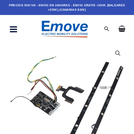
Ir
PRECIOS SIN IVA - ENVIO EN 24HORAS - ENVIO GRATIS +200€ (BALEARES
+250€) (CANARIAS 820€)
al
contenido
Buscar