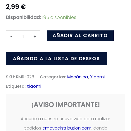
2,99
€
Disponibilidad:
195 disponibles
Embellecedor
AÑADIR AL CARRITO
-
+
Plataforma
Blanco
AÑADIDO A LA LISTA DE DESEOS
cantidad
SKU:
RMR-028
Categorías:
Mecánica
,
Xiaomi
Etiqueta:
Xiaomi
¡AVISO IMPORTANTE!
Accede a nuestra nueva web para realizar
pedidos
emovedistribution.com
, donde