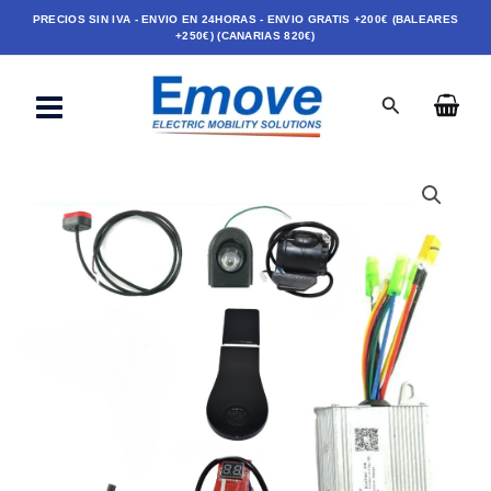
Ir
PRECIOS SIN IVA - ENVIO EN 24HORAS - ENVIO GRATIS +200€ (BALEARES
+250€) (CANARIAS 820€)
al
contenido
Buscar