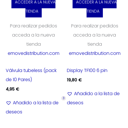
ACCEDER A LA NUEVA
ACCEDER A LA NUEVA
TIENDA
TIENDA
Para realizar pedidos
Para realizar pedidos
acceda a la nueva
acceda a la nueva
tienda
tienda
emovedistribution.com
emovedistribution.com
Válvula tubeless (pack
Display TF100 6 pin
de 10 Pares)
19,80
€
4,95
€
Añadido a la lista de
3
Añadido a la lista de
deseos
deseos