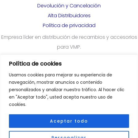
Devolución y Cancelación
Alta Distribuidores
Política de privacidad
Empresa líder en distribución de recambios y accesorios
para VMP.
Política de cookies
¿Quieres darte de alta en nuestra plataforma para
Usamos cookies para mejorar su experiencia de
profesionales?
Rellena el formulario
navegación, mostrar anuncios o contenido
personalizados y analizar nuestro tráfico. Al hacer clic
en "Aceptar todo", usted acepta nuestro uso de
Departamento Comercial
:
cookies.
comercial@emoveiberica.com
Aceptar todo
Departamento Atención Al Cliente
:
Personalizar