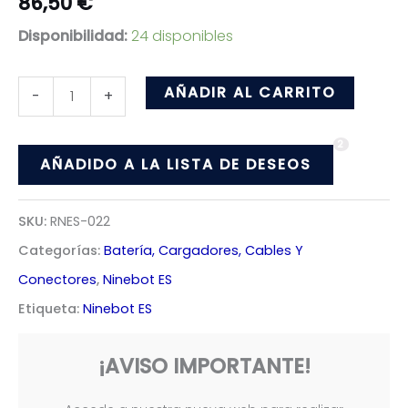
86,50
€
Disponibilidad:
24 disponibles
Batería
AÑADIR AL CARRITO
-
+
Ninebot
2
ES
AÑADIDO A LA LISTA DE DESEOS
cantidad
SKU:
RNES-022
Categorías:
Batería, Cargadores, Cables Y
Conectores
,
Ninebot ES
Etiqueta:
Ninebot ES
¡AVISO IMPORTANTE!