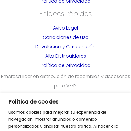
Política de privacidad
Enlaces rápidos
Aviso Legal
Condiciones de uso
Devolución y Cancelación
Alta Distribuidores
Política de privacidad
Empresa líder en distribución de recambios y accesorios
para VMP.
Política de cookies
¿Quieres darte de alta en nuestra plataforma para
Usamos cookies para mejorar su experiencia de
profesionales?
Rellena el formulario
navegación, mostrar anuncios o contenido
personalizados y analizar nuestro tráfico. Al hacer clic