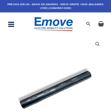
Ir
PRECIOS SIN IVA - ENVIO EN 24HORAS - ENVIO GRATIS +200€ (BALEARES
+250€) (CANARIAS 820€)
al
contenido
Buscar