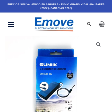
Ir
PRECIOS SIN IVA - ENVIO EN 24HORAS - ENVIO GRATIS +200€ (BALEARES
+250€) (CANARIAS 820€)
al
contenido
Buscar