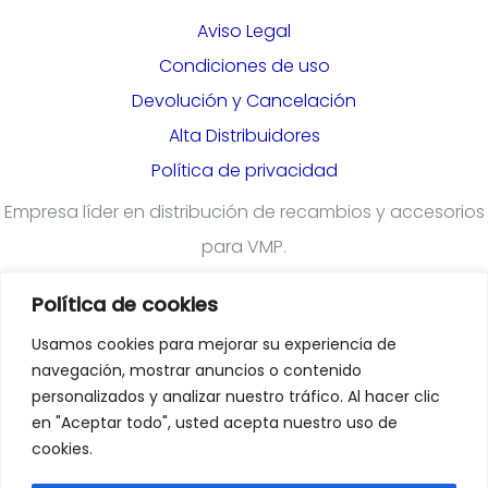
Aviso Legal
Condiciones de uso
Devolución y Cancelación
Alta Distribuidores
Política de privacidad
Empresa líder en distribución de recambios y accesorios
para VMP.
Política de cookies
¿Quieres darte de alta en nuestra plataforma para
Usamos cookies para mejorar su experiencia de
profesionales?
Rellena el formulario
navegación, mostrar anuncios o contenido
personalizados y analizar nuestro tráfico. Al hacer clic
en "Aceptar todo", usted acepta nuestro uso de
Departamento Comercial
:
cookies.
comercial@emoveiberica.com