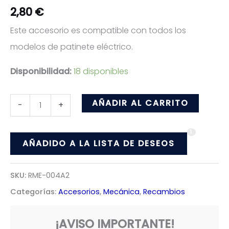
2,80
€
Este accesorio es compatible con todos los
modelos de patinete eléctrico.
Disponibilidad:
18 disponibles
Arandela
AÑADIR AL CARRITO
-
+
Tornillo
1
de
AÑADIDO A LA LISTA DE DESEOS
Aluminio
Negro
SKU:
RME-004A2
cantidad
Categorías:
Accesorios
,
Mecánica
,
Recambios
¡AVISO IMPORTANTE!