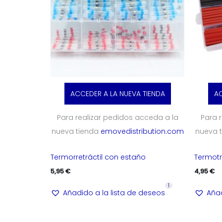
ACCEDER A LA NUEVA TIENDA
AC
Para realizar pedidos acceda a la
Para 
nueva tienda
emovedistribution.com
nueva 
Termorretráctil con estaño
Termotr
5,95
€
4,95
€
1
Añadido a la lista de deseos
Añad