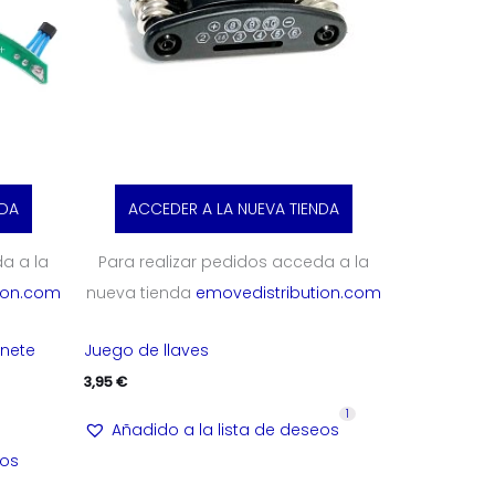
NDA
ACCEDER A LA NUEVA TIENDA
a a la
Para realizar pedidos acceda a la
ion.com
nueva tienda
emovedistribution.com
inete
Juego de llaves
3,95
€
1
Añadido a la lista de deseos
eos