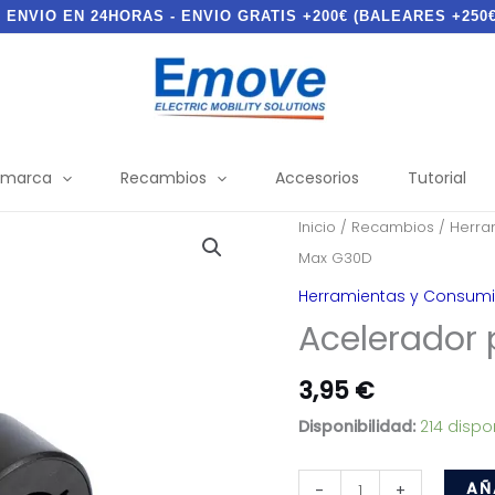
- ENVIO EN 24HORAS - ENVIO GRATIS +200€ (BALEARES +250€
 marca
Recambios
Accesorios
Tutorial
Inicio
/
Recambios
/
Herra
Max G30D
Herramientas y Consumi
Acelerador
3,95
€
Disponibilidad:
214 dispo
Acelerador
AÑ
-
+