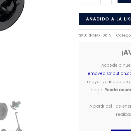
para
Ninebot
AÑADIDO A LA LI
Max
G30D
SKU:
RNMAX-001A
Catego
cantidad
¡A
Accede a nues
emovedistribution.
mayor variedad de 
pago.
Puede acced
A partir del 1 de e
realiz