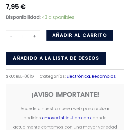
7,95
€
Disponibilidad:
43 disponibles
Acelerador
AÑADIR AL CARRITO
-
+
con
Multimetro
AÑADIDO A LA LISTA DE DESEOS
boton
cantidad
SKU:
REL-001G
Categorías:
Electrónica
,
Recambios
¡AVISO IMPORTANTE!
Accede a nuestra nueva web para realizar
pedidos
emovedistribution.com
, donde
actualmente contamos con una mayor variedad