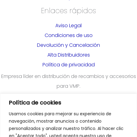
Enlaces rápidos
Aviso Legal
Condiciones de uso
Devolución y Cancelación
Alta Distribuidores
Política de privacidad
Empresa líder en distribución de recambios y accesorios
para VMP.
Política de cookies
¿Quieres darte de alta en nuestra plataforma para
Usamos cookies para mejorar su experiencia de
profesionales?
Rellena el formulario
navegación, mostrar anuncios o contenido
personalizados y analizar nuestro tráfico. Al hacer clic
en "Aceptar todo", usted acepta nuestro uso de