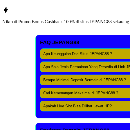
Nikmati Promo Bonus Cashback 100% di situs
JEPANG88
sekarang
FAQ JEPANG88
Apa Keunggulan Dari Situs JEPANG88 ?
Apa Saja Jenis Permainan Yang Tersedia di Link
Berapa Minimal Deposit Bermain di JEPANG88 ?
Cari Kemenangan Maksimal di JEPANG88 ?
Apakah Live Slot Bisa Dilihat Lewat HP?