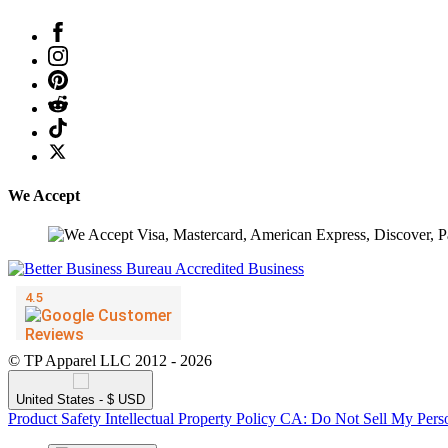
We Accept
© TP Apparel LLC 2012 - 2026
United States - $ USD
Product Safety
Intellectual Property Policy
CA: Do Not Sell My Perso