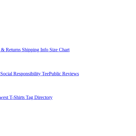
 & Returns
Shipping Info
Size Chart
t
Social Responsibility
TeePublic Reviews
west T-Shirts
Tag Directory