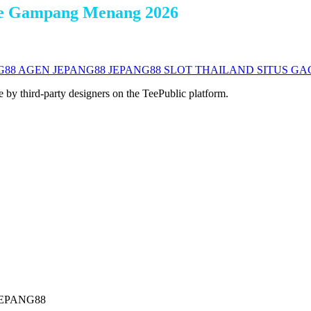
ve Gampang Menang 2026
G88
AGEN JEPANG88
JEPANG88 SLOT THAILAND
SITUS GA
 by third-party designers on the TeePublic platform.