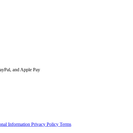
nal Information
Privacy Policy
Terms