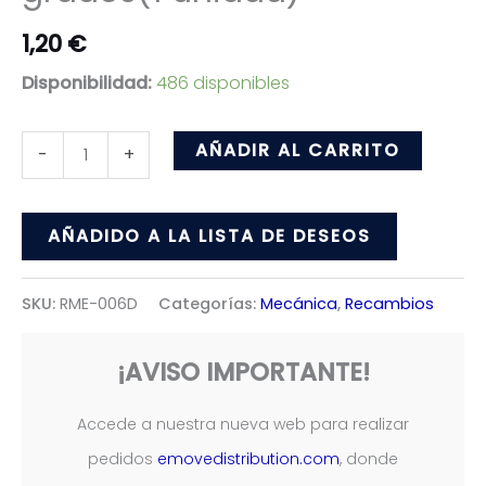
1,20
€
Disponibilidad:
486 disponibles
Valvula
AÑADIR AL CARRITO
-
+
tubeless
90º
AÑADIDO A LA LISTA DE DESEOS
grados(1
unidad)
SKU:
RME-006D
Categorías:
Mecánica
,
Recambios
cantidad
¡AVISO IMPORTANTE!
Accede a nuestra nueva web para realizar
pedidos
emovedistribution.com
, donde