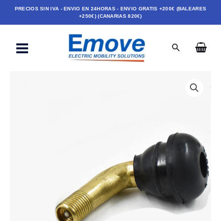
Ir
PRECIOS SIN IVA - ENVIO EN 24HORAS - ENVIO GRATIS +200€ (BALEARES
+250€) (CANARIAS 820€)
al
contenido
Buscar