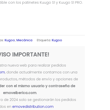
ble con los patinetes Kuugo S1 y Kuugo S1 PRO.
as:
Kugoo
,
Mecánica
Etiqueta:
Kugoo
VISO IMPORTANTE!
tra nueva web para realizar pedidos
com
, donde actualmente contamos con una
productos, métodos de envío y opciones de
er con el mismo usuario y contraseña de
emoveiberica.com
.
nero de 2024 solo se gestionarán los pedidos
ados en
emovedistribution.com