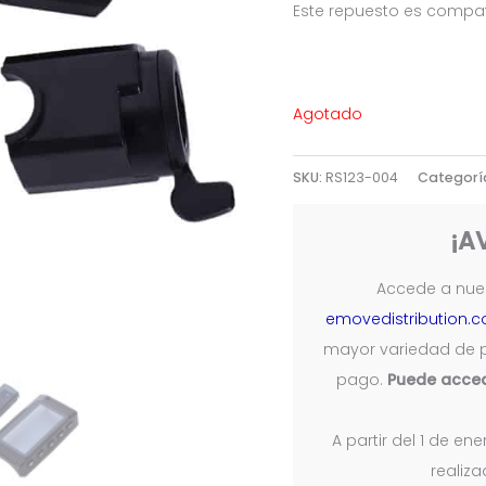
Este repuesto es compati
Agotado
SKU:
RS123-004
Categorí
¡A
Accede a nues
emovedistribution.
mayor variedad de 
pago.
Puede acced
A partir del 1 de e
realiz