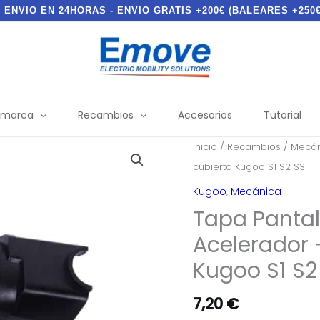
- ENVIO EN 24HORAS - ENVIO GRATIS +200€ (BALEARES +250€
 marca
Recambios
Accesorios
Tutorial
Inicio
/
Recambios
/
Mecán
cubierta Kugoo S1 S2 S3
Kugoo
,
Mecánica
Tapa Pantal
Acelerador +
Kugoo S1 S2
7,20
€