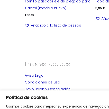
Tornillo pasador eje de plegado para
Tapa de
Xiaomi (modelo nuevo)
5,95
€
1,65
€
Añad
Añadido a la lista de deseos
Enlaces Rápidos
Aviso Legal
Condiciones de uso
Devolución y Cancelación
Alta Distribuidores
Política de cookies
Política de privacidad
Usamos cookies para mejorar su experiencia de navegación