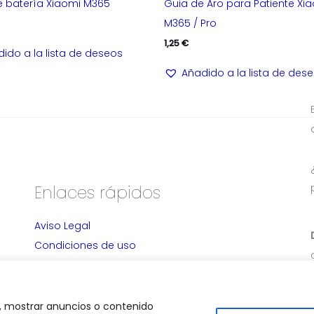
 batería Xiaomi M365
Guia de Aro para Patiente Xi
M365 / Pro
1,25
€
ido a la lista de deseos
Añadido a la lista de des
Enlaces rápidos
Aviso Legal
Condiciones de uso
Devolución y Cancelación
Alta Distribuidores
Política de privacidad
, mostrar anuncios o contenido