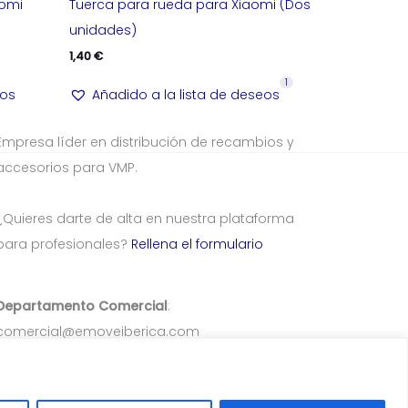
aomi
Tuerca para rueda para Xiaomi (Dos
unidades)
1,40
€
1
eos
Añadido a la lista de deseos
Empresa líder en distribución de recambios y
accesorios para VMP.
¿Quieres darte de alta en nuestra plataforma
para profesionales?
Rellena el formulario
Departamento Comercial
:
comercial@emoveiberica.com
Departamento Atención Al Cliente
:
TEL/Whatsapp: 633 578 906