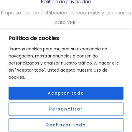
Política de privacidad
Empresa líder en distribución de recambios y accesorios
para VMP.
Política de cookies
¿Quieres darte de alta en nuestra plataforma para
Usamos cookies para mejorar su experiencia de
profesionales?
Rellena el formulario
navegación, mostrar anuncios o contenido
personalizados y analizar nuestro tráfico. Al hacer clic
en "Aceptar todo", usted acepta nuestro uso de
Departamento Comercial
:
cookies.
comercial@emoveiberica.com
Aceptar todo
Departamento Atención Al Cliente
:
Personalizar
TEL/Whatsapp: 633 578 906
Info@emoveiberica.com
Rechazar todo