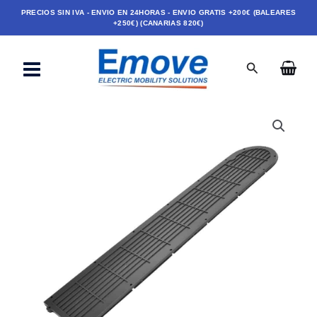
Ir
PRECIOS SIN IVA - ENVIO EN 24HORAS - ENVIO GRATIS +200€ (BALEARES
+250€) (CANARIAS 820€)
al
contenido
Buscar