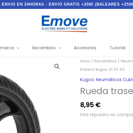
- ENVIO EN 24HORAS - ENVIO GRATIS +200€ (BALEARES +250€
 marca
Recambios
Accesorios
Tutorial
Inicio
/
Recambios
/
Neumá
trasera kugoo S1 S2 S3
Kugoo
,
Neumáticos Cubi
Rueda trase
8,95
€
Este repuesto es compati