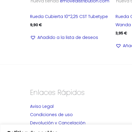
nueva tienda
emovedistribution.com
nueva 
Rueda Cubierta 10*2,25 CST Tubetype
Rueda C
Wanda 
9,90
€
3,95
€
Añadido a la lista de deseos
Añad
Enlaces Rápidos
Aviso Legal
Condiciones de uso
Devolución y Cancelación
Alta Distribuidores