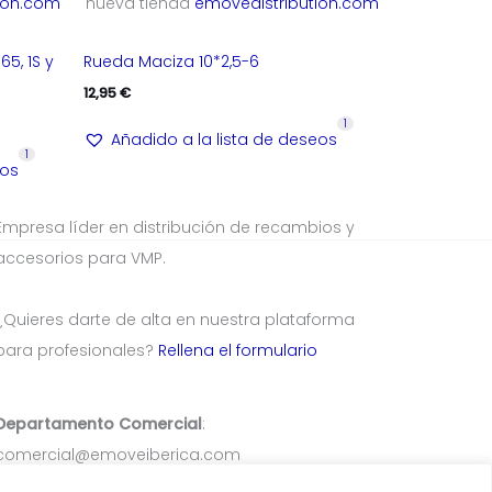
ion.com
nueva tienda
emovedistribution.com
5, 1S y
Rueda Maciza 10*2,5-6
12,95
€
1
Añadido a la lista de deseos
1
eos
Empresa líder en distribución de recambios y
accesorios para VMP.
¿Quieres darte de alta en nuestra plataforma
para profesionales?
Rellena el formulario
Departamento Comercial
:
comercial@emoveiberica.com