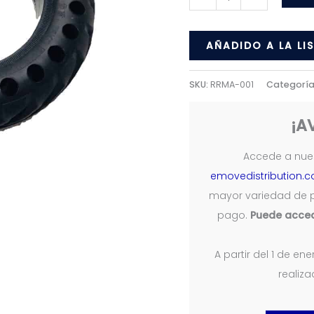
Maciza
200
AÑADIDO A LA LI
*
50
SKU:
RRMA-001
Categoría
cantidad
¡A
Accede a nues
emovedistribution.
mayor variedad de 
pago.
Puede acced
A partir del 1 de e
realiz