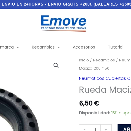
- ENVIO EN 24HORAS - ENVIO GRATIS +200€ (BALEARES +250€
 marca
Recambios
Accesorios
Tutorial
Inicio
/
Recambios
/
Neumá
Maciza 200 * 50
Neumáticos Cubiertas 
Rueda Maciz
6,50
€
Disponibilidad:
159 dispo
Rueda
AÑ
-
+