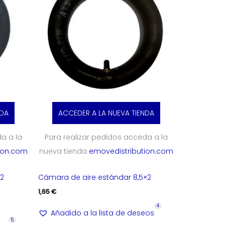
NDA
ACCEDER A LA NUEVA TIENDA
a a la
Para realizar pedidos acceda a la
ion.com
nueva tienda
emovedistribution.com
×2
Cámara de aire estándar 8,5×2
1,65
€
4
Añadido a la lista de deseos
5