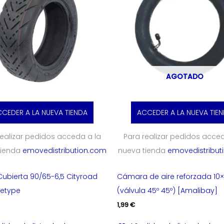
AGOTADO
CEDER A LA NUEVA TIENDA
ACCEDER A LA NUEVA TIE
realizar pedidos acceda a la
Para realizar pedidos acced
tienda
emovedistribution.com
nueva tienda
emovedistribut
ubierta 90/65-6,5 Cityroad
Cámara de aire reforzada 10
betype
(válvula 45º 45º) [Amalibay]
1,99
€