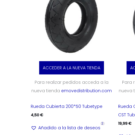
ACCEDER A LA NUEVA TIENDA
AC
Para realizar pedidos acceda a la
Para 
nueva tienda
emovedistribution.com
nueva 
Rueda Cubierta 200*50 Tubetype
Rueda C
CST Tu
4,50
€
19,99
€
2
Añadido a la lista de deseos