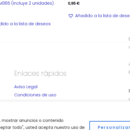
M365 (incluye 2 unidades)
0,95
€
Añadido a la lista de des
ido a la lista de deseos
Enlaces rápidos
Aviso Legal
Condiciones de uso
Devolución y Cancelación
Alta Distribuidores
Política de privacidad
, mostrar anuncios o contenido
"Aceptar todo", usted acepta nuestro uso de
Personaliza