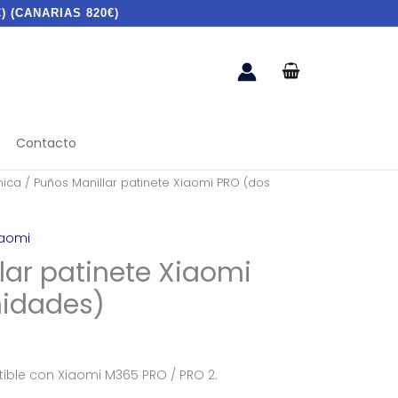
) (CANARIAS 820€)
Contacto
ica
/ Puños Manillar patinete Xiaomi PRO (dos
iaomi
lar patinete Xiaomi
nidades)
ible con Xiaomi M365 PRO / PRO 2.