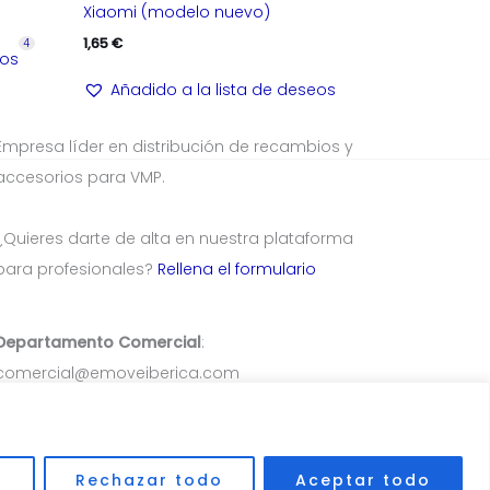
Xiaomi (modelo nuevo)
1,65
€
4
eos
Añadido a la lista de deseos
Empresa líder en distribución de recambios y
accesorios para VMP.
¿Quieres darte de alta en nuestra plataforma
para profesionales?
Rellena el formulario
Departamento Comercial
:
comercial@emoveiberica.com
Departamento Atención Al Cliente
:
TEL/Whatsapp: 633 578 906
r
Rechazar todo
Aceptar todo