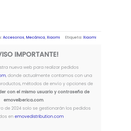
s:
Accesorios
,
Mecánica
,
Xiaomi
Etiqueta:
Xiaomi
VISO IMPORTANTE!
tra nueva web para realizar pedidos
com
, donde actualmente contamos con una
productos, métodos de envío y opciones de
er con el mismo usuario y contraseña de
emoveiberica.com
.
nero de 2024 solo se gestionarán los pedidos
ados en
emovedistribution.com