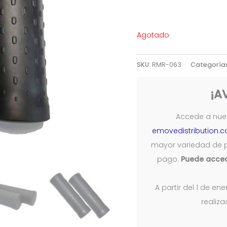
Agotado
SKU:
RMR-063
Categoría
¡A
Accede a nues
emovedistribution.
mayor variedad de 
pago.
Puede acced
A partir del 1 de e
realiz