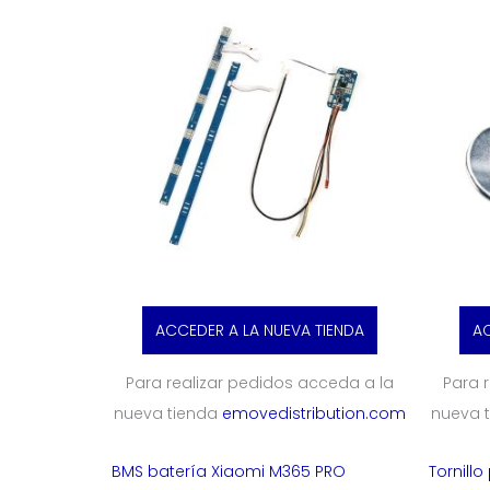
ACCEDER A LA NUEVA TIENDA
AC
Para realizar pedidos acceda a la
Para 
nueva tienda
emovedistribution.com
nueva 
BMS batería Xiaomi M365 PRO
Tornillo