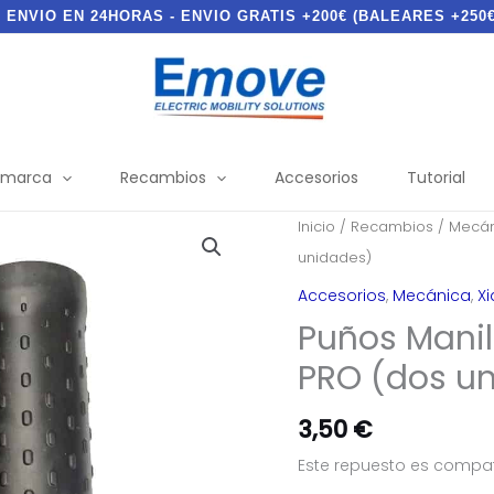
- ENVIO EN 24HORAS - ENVIO GRATIS +200€ (BALEARES +250€
 marca
Recambios
Accesorios
Tutorial
Inicio
/
Recambios
/
Mecán
unidades)
Accesorios
,
Mecánica
,
X
Puños Manil
PRO (dos u
3,50
€
Este repuesto es compat