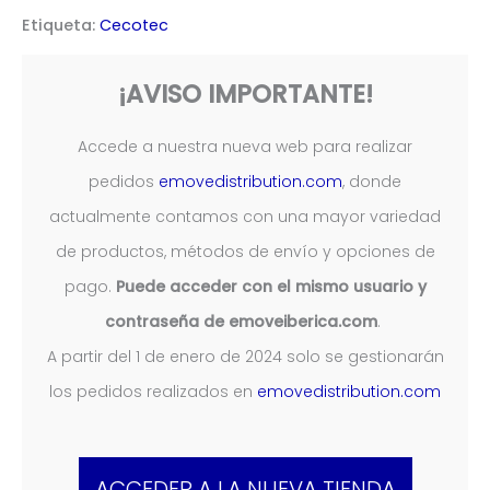
Outsider
Etiqueta:
Cecotec
Bongo
seria
¡AVISO IMPORTANTE!
A
cantidad
Accede a nuestra nueva web para realizar
pedidos
emovedistribution.com
, donde
actualmente contamos con una mayor variedad
de productos, métodos de envío y opciones de
pago.
Puede acceder con el mismo usuario y
contraseña de emoveiberica.com
.
A partir del 1 de enero de 2024 solo se gestionarán
los pedidos realizados en
emovedistribution.com
ACCEDER A LA NUEVA TIENDA