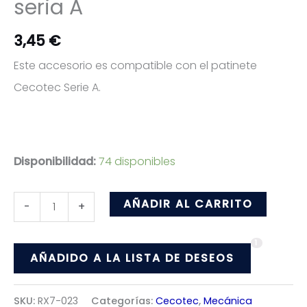
seria A
3,45
€
Este accesorio es compatible con el patinete
Cecotec Serie A.
Disponibilidad:
74 disponibles
Pestaña
AÑADIR AL CARRITO
-
+
de
1
cierre
AÑADIDO A LA LISTA DE DESEOS
cecotec
modelo
SKU:
RX7-023
Categorías:
Cecotec
,
Mecánica