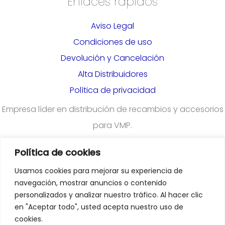
Enlaces rápidos
Aviso Legal
Condiciones de uso
Devolución y Cancelación
Alta Distribuidores
Política de privacidad
Empresa líder en distribución de recambios y accesorios
para VMP.
Política de cookies
¿Quieres darte de alta en nuestra plataforma para
Usamos cookies para mejorar su experiencia de
profesionales?
Rellena el formulario
navegación, mostrar anuncios o contenido
personalizados y analizar nuestro tráfico. Al hacer clic
en "Aceptar todo", usted acepta nuestro uso de
Departamento Comercial
:
cookies.