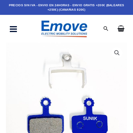
Ir
PRECIOS SIN IVA - ENVIO EN 24HORAS - ENVIO GRATIS +200€ (BALEARES
+250€) (CANARIAS 820€)
al
contenido
Buscar