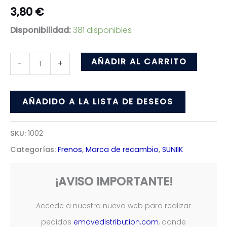
3,80
€
Disponibilidad:
381 disponibles
Pastilla
AÑADIR AL CARRITO
-
+
de
freno
AÑADIDO A LA LISTA DE DESEOS
resina
de
SKU:
1002
disco
Categorías:
Frenos
,
Marca de recambio
,
SUNIIK
hidráulico
1002
¡AVISO IMPORTANTE!
cantidad
Accede a nuestra nueva web para realizar
pedidos
emovedistribution.com
, donde