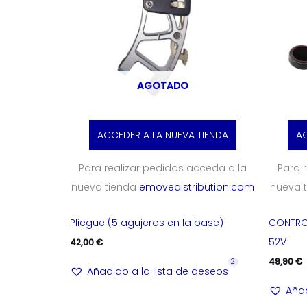
AGOTADO
ACCEDER A LA NUEVA TIENDA
AC
Para realizar pedidos acceda a la
Para 
nueva tienda
emovedistribution.com
nueva 
Pliegue (5 agujeros en la base)
CONTRO
52V
42,00
€
49,90
€
2
Añadido a la lista de deseos
Añad