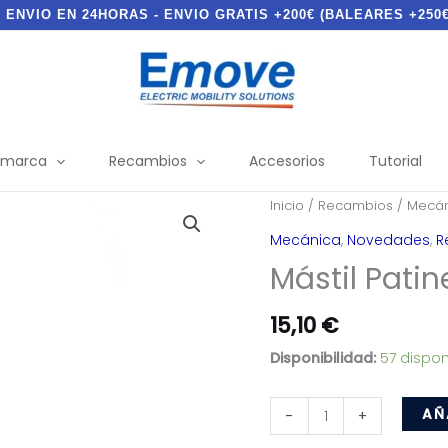
- ENVIO EN 24HORAS - ENVIO GRATIS +200€ (BALEARES +250€
 marca
Recambios
Accesorios
Tutorial
Inicio
/
Recambios
/
Mecán
Mecánica
,
Novedades
,
R
Mástil Patin
15,10
€
Disponibilidad:
57 dispon
Mástil
AÑ
-
+
Patinete