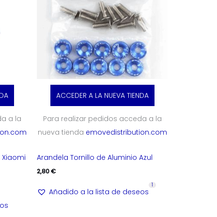
NDA
ACCEDER A LA NUEVA TIENDA
a a la
Para realizar pedidos acceda a la
ion.com
nueva tienda
emovedistribution.com
 Xiaomi
Arandela Tornillo de Aluminio Azul
2,80
€
1
Añadido a la lista de deseos
eos