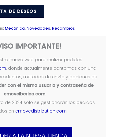
STA DE DESEOS
as:
Mecánica
,
Novedades
,
Recambios
VISO IMPORTANTE!
tra nueva web para realizar pedidos
com
, donde actualmente contamos con una
productos, métodos de envío y opciones de
er con el mismo usuario y contraseña de
emoveiberica.com
.
nero de 2024 solo se gestionarán los pedidos
ados en
emovedistribution.com
DER A LA NUEVA TIENDA