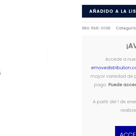
Universal
AÑADIDO A LA LI
cantidad
SKU:
RME-009B
Categorí
¡A
Accede a nues
emovedistribution.
mayor variedad de 
pago.
Puede acced
A partir del 1 de e
realiz
ACCE