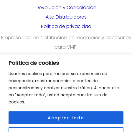
Devolución y Cancelación
Alta Distribuidores
Política de privacidad
Empresa líder en distribución de recambios y accesorios
para VMP.
Política de cookies
¿Quieres darte de alta en nuestra plataforma para
Usamos cookies para mejorar su experiencia de
profesionales?
Rellena el formulario
navegación, mostrar anuncios o contenido
personalizados y analizar nuestro tráfico. Al hacer clic
en "Aceptar todo", usted acepta nuestro uso de
Departamento Comercial
:
cookies.
comercial@emoveiberica.com
Aceptar todo
Departamento Atención Al Cliente
: