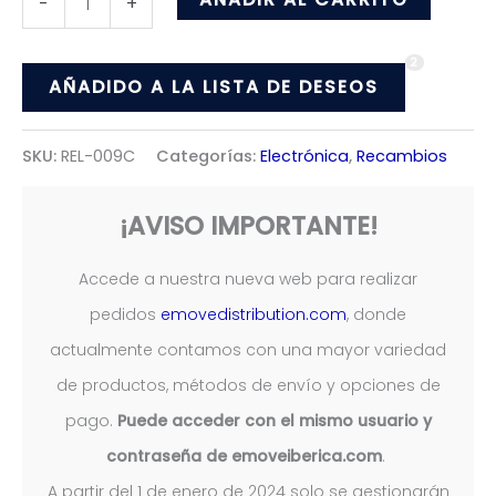
-
+
FOCO
2
U7
AÑADIDO A LA LISTA DE DESEOS
LED
ANGEL
SKU:
REL-009C
Categorías:
Electrónica
,
Recambios
(12-
60V)
¡AVISO IMPORTANTE!
cantidad
Accede a nuestra nueva web para realizar
pedidos
emovedistribution.com
, donde
actualmente contamos con una mayor variedad
de productos, métodos de envío y opciones de
pago.
Puede acceder con el mismo usuario y
contraseña de emoveiberica.com
.
A partir del 1 de enero de 2024 solo se gestionarán