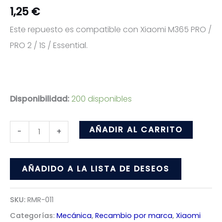
1,25
€
Este repuesto es compatible con Xiaomi M365 PRO /
PRO 2 / 1S / Essential.
Disponibilidad:
200 disponibles
Guia
AÑADIR AL CARRITO
-
+
de
Aro
AÑADIDO A LA LISTA DE DESEOS
para
Patiente
SKU:
RMR-011
Xiaomi
Categorías:
Mecánica
,
Recambio por marca
,
Xiaomi