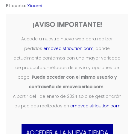
M365
Etiqueta:
Xiaomi
/
Pro
¡AVISO IMPORTANTE!
cantidad
Accede a nuestra nueva web para realizar
pedidos
emovedistribution.com
, donde
actualmente contamos con una mayor variedad
de productos, métodos de envío y opciones de
pago.
Puede acceder con el mismo usuario y
contraseña de emoveiberica.com
.
A partir del 1 de enero de 2024 solo se gestionarán
los pedidos realizados en
emovedistribution.com
ACCEDER A LA NUEVA TIENDA