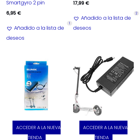
Smartgyro 2 pin
17,99
€
6,95
€
2
Añadido a la lista de
1
Añadido a la lista de
deseos
deseos
ACCEDER A LA NUEVA
ACCEDER A LA NUEVA
TIENDA
TIENDA