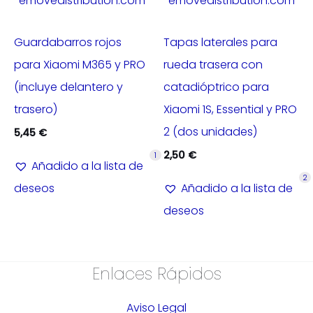
emovedistribution.com
emovedistribution.com
Guardabarros rojos
Tapas laterales para
para Xiaomi M365 y PRO
rueda trasera con
(incluye delantero y
catadióptrico para
trasero)
Xiaomi 1S, Essential y PRO
2 (dos unidades)
5,45
€
2,50
€
1
Añadido a la lista de
2
deseos
Añadido a la lista de
deseos
Enlaces Rápidos
Aviso Legal