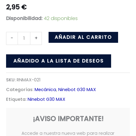
2,95
€
Disponibilidad:
42 disponibles
Guardabarros
AÑADIR AL CARRITO
-
+
Delantero
Para
AÑADIDO A LA LISTA DE DESEOS
ninebot
MAX
SKU:
RNMAX-021
G30
Categorías:
Mecánica
,
Ninebot G30 MAX
cantidad
Etiqueta:
Ninebot G30 MAX
¡AVISO IMPORTANTE!
Accede a nuestra nueva web para realizar