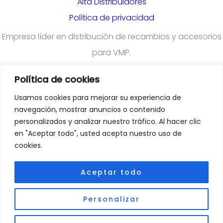
Alta Distribuidores
Política de privacidad
Empresa líder en distribución de recambios y accesorios
para VMP.
Política de cookies
¿Quieres darte de alta en nuestra plataforma para
Usamos cookies para mejorar su experiencia de
profesionales?
Rellena el formulario
navegación, mostrar anuncios o contenido
personalizados y analizar nuestro tráfico. Al hacer clic
en "Aceptar todo", usted acepta nuestro uso de
Departamento Comercial
:
cookies.
comercial@emoveiberica.com
Aceptar todo
Departamento Atención Al Cliente
:
Personalizar
TEL/Whatsapp: 633 578 906
Info@emoveiberica.com