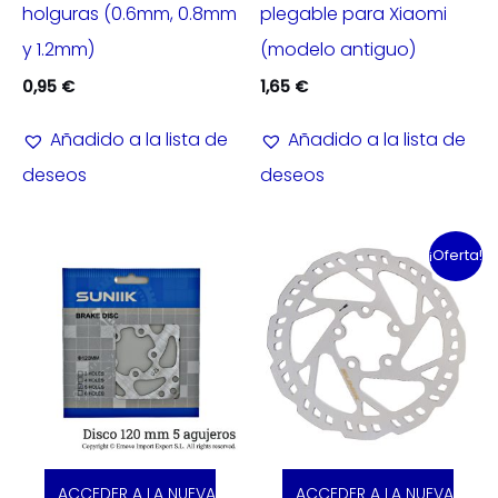
holguras (0.6mm, 0.8mm
plegable para Xiaomi
y 1.2mm)
(modelo antiguo)
0,95
€
1,65
€
Añadido a la lista de
Añadido a la lista de
deseos
deseos
¡Oferta!
ACCEDER A LA NUEVA
ACCEDER A LA NUEVA