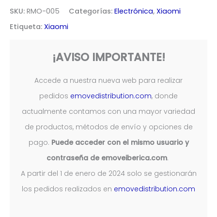
tapa
SKU:
RMO-005
Categorías:
Electrónica
,
Xiaomi
compatible
Etiqueta:
Xiaomi
con
Xiaomi
¡AVISO IMPORTANTE!
M365
cantidad
Accede a nuestra nueva web para realizar
pedidos
emovedistribution.com
, donde
actualmente contamos con una mayor variedad
de productos, métodos de envío y opciones de
pago.
Puede acceder con el mismo usuario y
contraseña de emoveiberica.com
.
A partir del 1 de enero de 2024 solo se gestionarán
los pedidos realizados en
emovedistribution.com