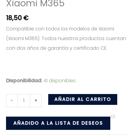
Xiaomi M365
18,50
€
Compatible con todos los modelos de Xiaomi
(Xiaomi M365). Todos nuestros productos cuentan
con dos años de garantía y certificado CE.
Disponibilidad:
41 disponibles
Display
AÑADIR AL CARRITO
-
+
Pantalla
1
original
AÑADIDO A LA LISTA DE DESEOS
+