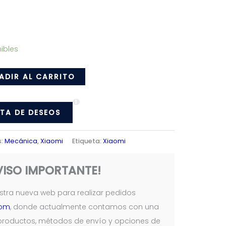
ibles
ADIR AL CARRITO
1
STA DE DESEOS
s:
Mecánica
,
Xiaomi
Etiqueta:
Xiaomi
VISO IMPORTANTE!
tra nueva web para realizar pedidos
com
, donde actualmente contamos con una
productos, métodos de envío y opciones de