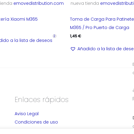
tienda
emovedistribution.com
nueva tienda
emovedistribut
ería Xiaomi M365
Toma de Carga Para Patinete
M365 / Pro Puerto de Carga
1,45
€
2
ido a la lista de deseos
Añadido a la lista de des
Enlaces rápidos
Aviso Legal
Condiciones de uso
Devolución y Cancelación