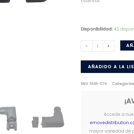
Essential.
Disponibilidad:
43 dispon
Cabeza
AÑ
-
+
Manillar
Para
AÑADIDO A LA LI
Patinete
Xiaomi
SKU:
RMR-079
Categoría
M365
/
¡A
Pro
cantidad
Accede a nues
emovedistribution.
mayor variedad de 