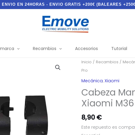
- ENVIO EN 24HORAS - ENVIO GRATIS +200€ (BALEARES +250€
 marca
Recambios
Accesorios
Tutorial
Inicio
/
Recambios
/
Mecán
Pro
Mecánica
,
Xiaomi
Cabeza Mani
Xiaomi M365
8,90
€
Este repuesto es compati