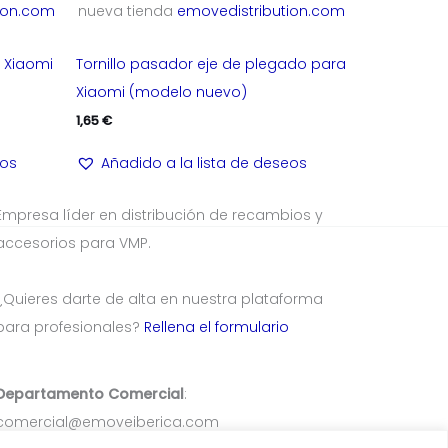
ion.com
nueva tienda
emovedistribution.com
 Xiaomi
Tornillo pasador eje de plegado para
Xiaomi (modelo nuevo)
1,65
€
eos
Añadido a la lista de deseos
Empresa líder en distribución de recambios y
accesorios para VMP.
¿Quieres darte de alta en nuestra plataforma
para profesionales?
Rellena el formulario
Departamento Comercial
:
comercial@emoveiberica.com