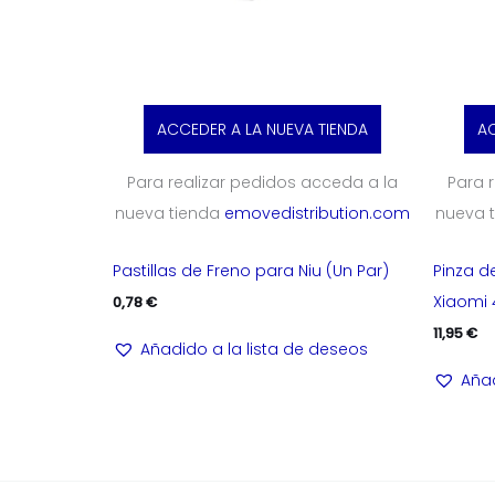
ACCEDER A LA NUEVA TIENDA
AC
Para realizar pedidos acceda a la
Para 
nueva tienda
emovedistribution.com
nueva 
Pastillas de Freno para Niu (Un Par)
Pinza d
Xiaomi 
0,78
€
11,95
€
Añadido a la lista de deseos
Añad