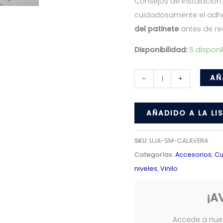
Consejos de instalación: R
cuidadosamente el adhe
del patinete
antes de rea
Disponibilidad:
5 disponi
Base
AÑ
-
+
antideslizante
compatible
AÑADIDO A LA LI
con
Smartgyro
SKU:
LIJA-SM-CALAVERA
(calaveras)
Categorías:
Accesorios
,
Cu
cantidad
niveles
,
Vinilo
¡A
Accede a nues