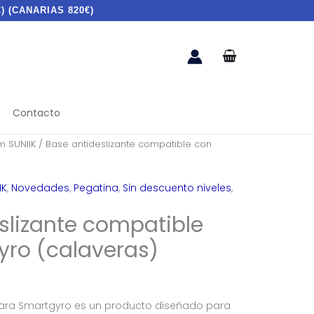
) (CANARIAS 820€)
Contacto
 SUNIIK
/ Base antideslizante compatible con
IK
,
Novedades
,
Pegatina
,
Sin descuento niveles
,
slizante compatible
ro (calaveras)
para Smartgyro es un producto diseñado para