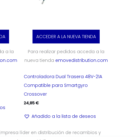
NDA
ACCEDER A LA NUEVA TIENDA
a a la
Para realizar pedidos acceda a la
ion.com
nueva tienda
emovedistribution.com
Controladora Dual Trasera 48V-21A
Compatible para Smartgyro
Crossover
24,85
€
eos
Añadido a la lista de deseos
Empresa líder en distribución de recambios y