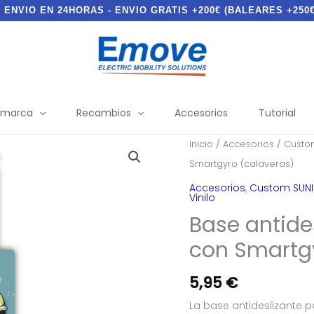
- ENVIO EN 24HORAS - ENVIO GRATIS +200€ (BALEARES +250€
 marca
Recambios
Accesorios
Tutorial
Inicio
/
Accesorios
/
Custom
Smartgyro (calaveras)
Accesorios
,
Custom SUNI
Vinilo
Base antide
con Smartgy
5,95
€
La base antideslizante 