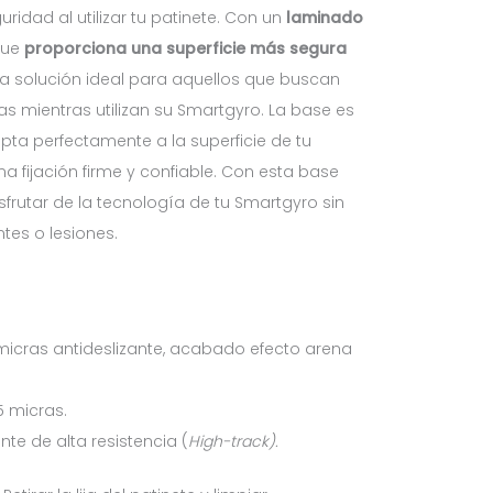
uridad al utilizar tu patinete. Con un
laminado
que
proporciona una superficie más segura
 la solución ideal para aquellos que buscan
as mientras utilizan su Smartgyro. La base es
apta perfectamente a la superficie de tu
na fijación firme y confiable. Con esta base
sfrutar de la tecnología de tu Smartgyro sin
tes o lesiones.
icras antideslizante, acabado efecto arena
5 micras.
e de alta resistencia (
High-track).