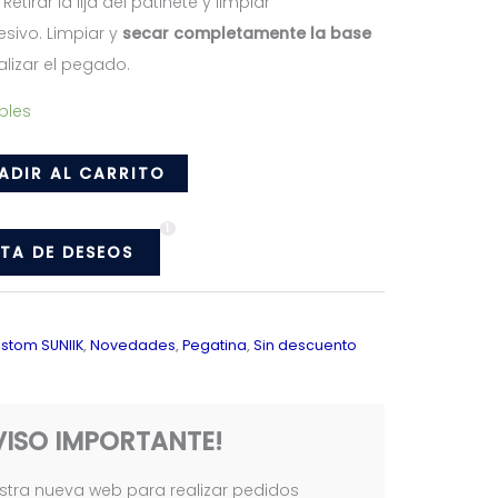
etirar la lija del patinete y limpiar
sivo. Limpiar y
secar completamente la base
lizar el pegado.
bles
ADIR AL CARRITO
1
STA DE DESEOS
stom SUNIIK
,
Novedades
,
Pegatina
,
Sin descuento
VISO IMPORTANTE!
tra nueva web para realizar pedidos