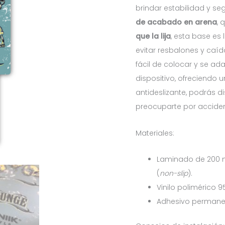
brindar estabilidad y seg
de acabado en arena
, 
que la lija
, esta base es
evitar resbalones y caíd
fácil de colocar y se ad
dispositivo, ofreciendo u
antideslizante, podrás di
preocuparte por acciden
Materiales:
Laminado de 200 m
(
non-slip
).
Vinilo polimérico 9
Adhesivo permanent