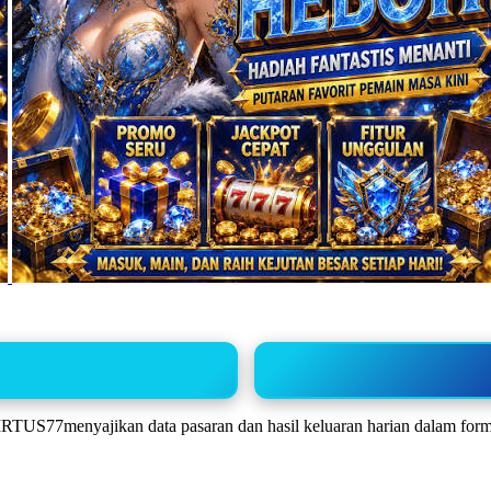
 VIRTUS77menyajikan data pasaran dan hasil keluaran harian dalam for