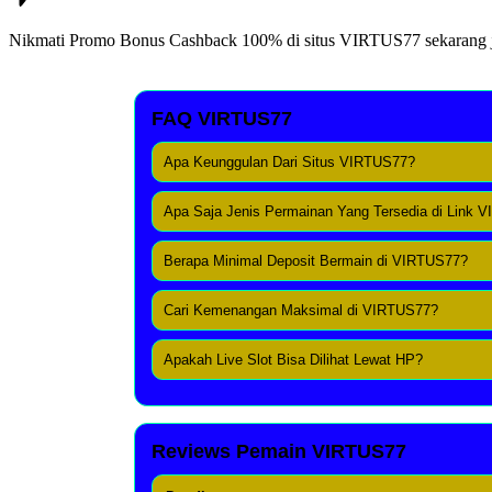
Nikmati Promo Bonus Cashback 100% di situs
VIRTUS77
sekarang 
FAQ VIRTUS77
Apa Keunggulan Dari Situs VIRTUS77?
Apa Saja Jenis Permainan Yang Tersedia di Link 
Berapa Minimal Deposit Bermain di VIRTUS77?
Cari Kemenangan Maksimal di VIRTUS77?
Apakah Live Slot Bisa Dilihat Lewat HP?
Reviews Pemain VIRTUS77