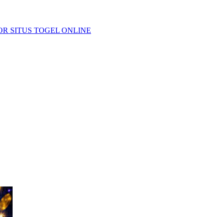
OR
SITUS TOGEL ONLINE