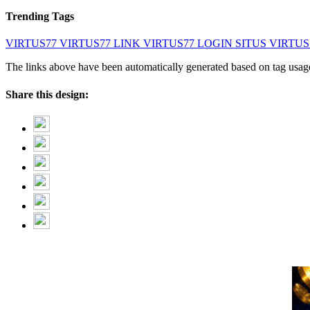
Trending Tags
VIRTUS77
VIRTUS77 LINK
VIRTUS77 LOGIN
SITUS VIRTUS
The links above have been automatically generated based on tag usage
Share this design: