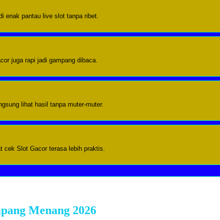
enak pantau live slot tanpa ribet.
acor juga rapi jadi gampang dibaca.
gsung lihat hasil tanpa muter-muter.
 cek Slot Gacor terasa lebih praktis.
mpang Menang 2026