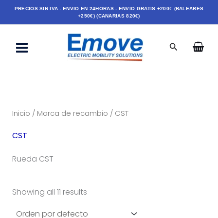
Ir
PRECIOS SIN IVA - ENVIO EN 24HORAS - ENVIO GRATIS +200€ (BALEARES
+250€) (CANARIAS 820€)
al
contenido
Buscar
Inicio
/
Marca de recambio
/ CST
CST
Rueda CST
Showing all 11 results